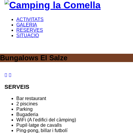
ACTIVITATS
GALERIA
RESERVES
SITUACIO
Bungalows El Salze
SERVEIS
Bar restaurant
2 piscines
Parking
Bugaderia
WiFi (A l'edifici del càmping)
Pupil·latge de cavalls
Ping-pong, billar i futbolí