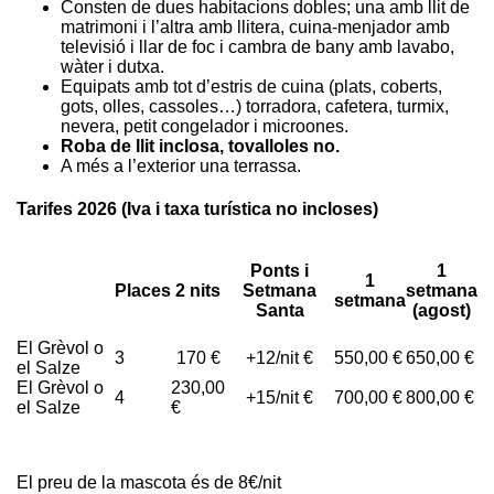
Consten de dues habitacions dobles; una amb llit de
matrimoni i l’altra amb llitera, cuina-menjador amb
televisió i llar de foc i cambra de bany amb lavabo,
wàter i dutxa.
Equipats amb tot d’estris de cuina (plats, coberts,
gots, olles, cassoles…) torradora, cafetera, turmix,
nevera, petit congelador i microones.
Roba de llit inclosa, tovalloles no.
A més a l’exterior una terrassa.
Tarifes 2026 (Iva i taxa turística no incloses)
Ponts i
1
1
Places
2 nits
Setmana
setmana
setmana
Santa
(agost)
El Grèvol o
3
170 €
+12/nit €
550,00 €
650,00 €
el Salze
El Grèvol o
230,00
4
+15/nit €
700,00 €
800,00 €
el Salze
€
El preu de la mascota és de 8€/nit