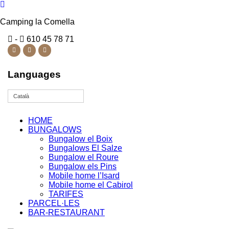
Camping la Comella
-
610 45 78 71
Languages
Català
HOME
BUNGALOWS
Bungalow el Boix
Bungalows El Salze
Bungalow el Roure
Bungalow els Pins
Mobile home l’Isard
Mobile home el Cabirol
TARIFES
PARCEL·LES
BAR-RESTAURANT