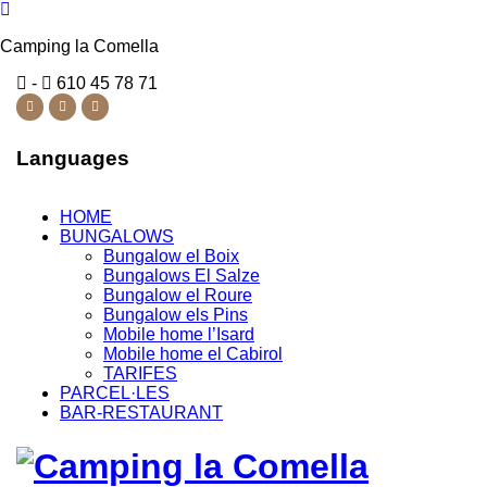
Camping la Comella
-
610 45 78 71
Languages
HOME
BUNGALOWS
Bungalow el Boix
Bungalows El Salze
Bungalow el Roure
Bungalow els Pins
Mobile home l’Isard
Mobile home el Cabirol
TARIFES
PARCEL·LES
BAR-RESTAURANT