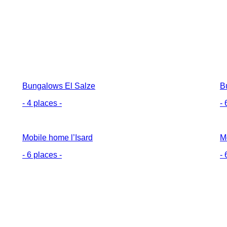
Bungalows El Salze
B
- 4 places -
- 
Mobile home l’Isard
M
- 6 places -
- 