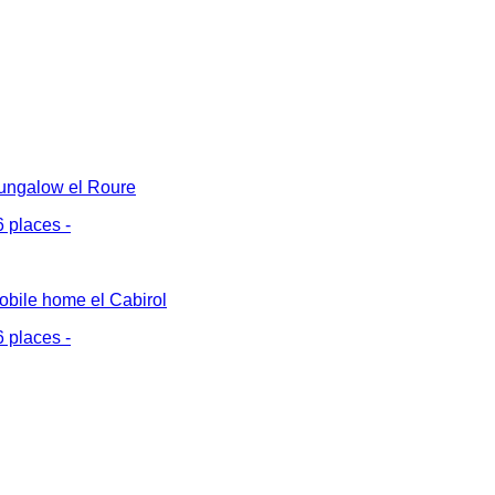
ungalow el Roure
6 places -
obile home el Cabirol
6 places -