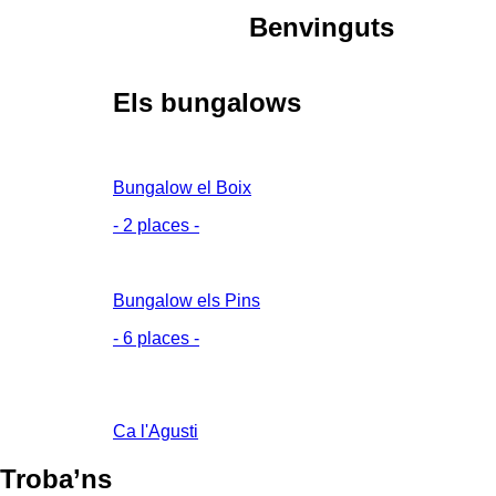
Benvinguts
Els bungalows
Bungalow el Boix
- 2 places -
Bungalow els Pins
- 6 places -
Fonda Restaurant Ca l'Agusti
Ca l'Agusti
Troba’ns