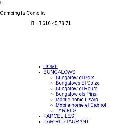
Camping la Comella
-
610 45 78 71
HOME
BUNGALOWS
Bungalow el Boix
Bungalows El Salze
Bungalow el Roure
Bungalow els Pins
Mobile home l’Isard
Mobile home el Cabirol
TARIFES
PARCEL·LES
BAR-RESTAURANT