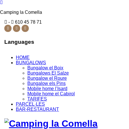
Camping la Comella
-
610 45 78 71
Languages
HOME
BUNGALOWS
Bungalow el Boix
Bungalows El Salze
Bungalow el Roure
Bungalow els Pins
Mobile home l’Isard
Mobile home el Cabirol
TARIFES
PARCEL·LES
BAR-RESTAURANT