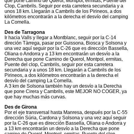
que pone camino de Querol, Montpol, ermitas, Puente del
Clop, Cambrils. Seguir por esta carretera secundaria y a
unos 18 km. Llegarán a Cambrils de los Pirineos, a dos
kilómetros encontrarán a la derecha el desvío del camping
La Comella.
Des de Tarragona
Ir hacia Valls y llegar a Montblanc, seguir por la C-14
direción Tàrrega, pasar por Guissona, Biosca y Solsona y
una vez aquí seguir por la C-26 que es dirección Bassella,
Oliana o Andorra y a 13 km encontrarán un desvío a la
Derecha que pone Camino de Querol, Montpol, ermitas,
Puente del clop, Cambrils, seguir por esta carretera
secundaria y a unos 18 km. Llegarán a Cambrils de los
Pirineos, a dos kilómetros encontrarán a la derecha el
desvío del camping La Comella.
A 3 km de Solsona también hay un desvío a la Derecha
que pone Cirera y Cambrils, este MEJOR NO COGER, ya
que hay muchas más curvas.
Des de Girona
Por el eje transversal hasta Manresa, después por la C-55
dirección Súria, Cardona y Solsona y una vez aquí seguir
por la C-26 que es dirección Bassella, Oliana o Andorra y
a 13 km encontrarán un desvío a la Derecha que pone
camino de Querol, Montpol, ermitas, Puente del clop,