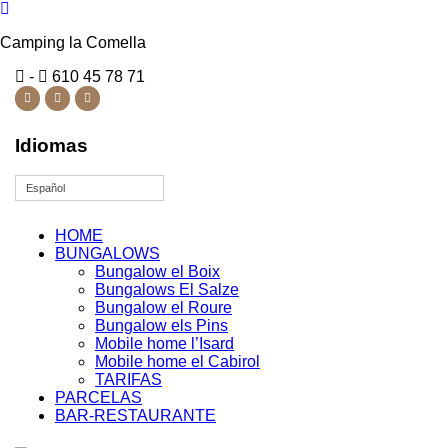
Camping la Comella
-
610 45 78 71
Idiomas
Español
HOME
BUNGALOWS
Bungalow el Boix
Bungalows El Salze
Bungalow el Roure
Bungalow els Pins
Mobile home l’Isard
Mobile home el Cabirol
TARIFAS
PARCELAS
BAR-RESTAURANTE