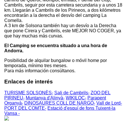
Cambrils, seguir por esta carretera secundaria y a unos 18
km. Llegarán a Cambrils de los Pirineos, a dos kilómetros
encontrarán a la derecha el desvío del camping La
Comella.
A 3 km de Solsona también hay un desvío a la Derecha
que pone Cirera y Cambrils, este MEJOR NO COGER, ya
que hay muchas más curvas.
El Camping se encuentra situado a una hora de
Andorra.
Posibilidad de alquilar bungalow o móvil home por
temporada, mínimo tres meses.
Para más información consúltanos.
Enlaces de interés
TURISME SOLSONÈS-
Sali de Cambrils-
ZOO DEL
PIRINEU-
Muntanya d'Alinyà-
WIKILOC-
Parapent
Organyà-
DINOSAURES COLL DE NARGÓ-
Vall de Lord-
PORT DEL COMTE-
Estació d'esquí de fons Tuixent-la
Vansa -