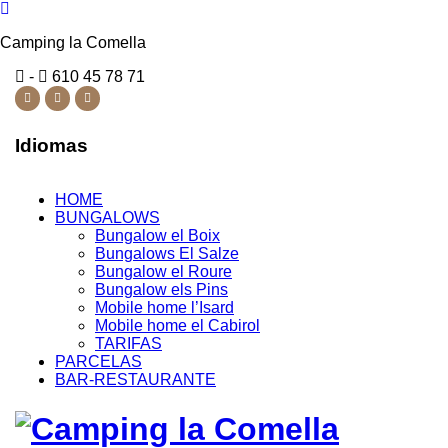
Camping la Comella
-
610 45 78 71
Idiomas
HOME
BUNGALOWS
Bungalow el Boix
Bungalows El Salze
Bungalow el Roure
Bungalow els Pins
Mobile home l’Isard
Mobile home el Cabirol
TARIFAS
PARCELAS
BAR-RESTAURANTE